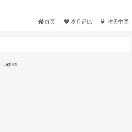
首页
岁月记忆
昨天中国
共
0
页
0
条