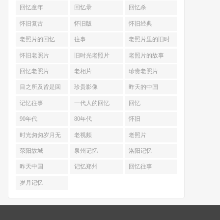
回忆童年
回忆录
回忆杀
怀旧复古
怀旧版
怀旧经典
老照片的回忆
往事
老照片里的旧时
光
怀旧老照片
旧时光老照片
老照片的故事
回忆老照片
老相片
珍贵老照片
目之所及皆是回
珍贵影像
昨天的中国
忆
记忆往事
一代人的回忆
回忆
90年代
80年代
怀旧
时光匆匆岁月无
老视频
老照片
声
荥阳故城
泉州记忆
洛阳记忆
昨天中国
记忆郑州
回忆往事
岁月记忆