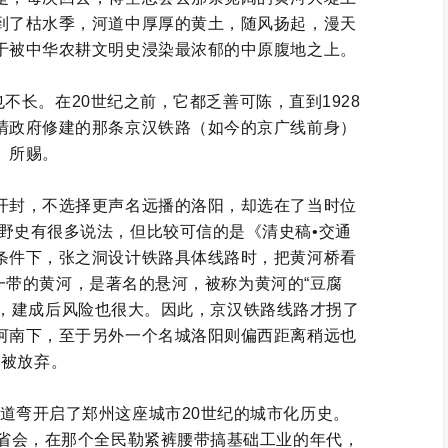
到了枯水季，河道中厚厚的黄土，随风扬起，漫天
于被中华农耕文明史浸染最浓郁的中原腹地之上。
不长。在20世纪之前，它都乏善可陈，直到1928
清政府修建的那条京汉铁路（如今的京广线前身）
所赐。
开封，不选择更声名远播的洛阳，却选在了当时位
野史有很多说法，但比较可信的是《清史稿•交通
条件下，张之洞设计铁路具体线路时，把黄河桥看
一带的黄河，是著名的悬河，被称为黄河的“豆腐
大，建成后风险也很大。因此，京汉铁路线路才拐了
河南下，至于另外一个名城洛阳则偏西距离稍远也
被放弃。
道弯开启了郑州这座城市20世纪的城市化历史。
的省会，在那个全民勒紧裤腰带搞基础工业的年代，