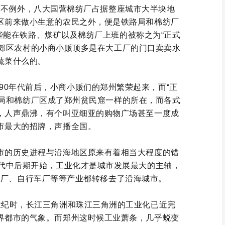
也不例外，八大国营棉纺厂占据整座城市大半块地
区前来做小生意的农民之外，便是铁路局和棉纺厂
些能在铁路、煤矿以及棉纺厂上班的被称之为“正式
自郊区农村的小商小贩顶多是在大工厂的门口卖卖水
蔬菜什么的。
90年代前后，小商小贩们的郑州繁荣起来，而“正
路局和棉纺厂区成了郑州贫民窟一样的所在，而各式
，人声鼎沸，有个叫亚细亚的购物广场甚至一度成
市最大的招牌，声播全国。
市的历史进程与沿海地区原来有着相当大程度的错
年代中后期开始，工业化才是城市发展最大的主轴，
纺厂、自行车厂等等产业都转移去了沿海城市。
世纪时，长江三角洲和珠江三角洲的工业化已近完
界都市的气象。而郑州这时候工业萧条，几乎蜕变