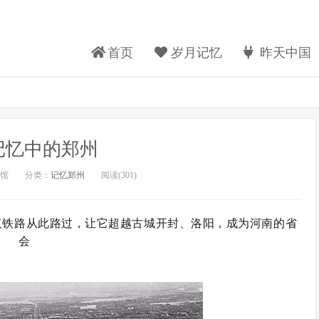
首页
岁月记忆
昨天中国
记忆中的郑州
馆
分类：
记忆郑州
阅读(
301)
京汉铁路从此路过，让它超越古城开封、洛阳，成为河南的省
会