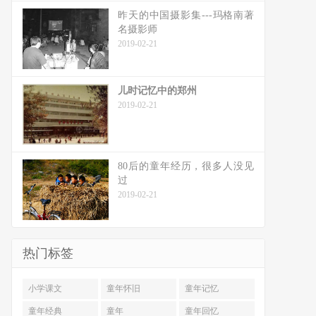
昨天的中国摄影集---玛格南著
名摄影师
2019-02-21
儿时记忆中的郑州
2019-02-21
80后的童年经历，很多人没见
过
2019-02-21
热门标签
小学课文
童年怀旧
童年记忆
童年经典
童年
童年回忆