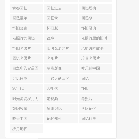
青春回忆
回忆过去
回忆经典
回忆童年
回忆录
回忆杀
怀旧复古
怀旧版
怀旧经典
老照片的回忆
往事
老照片里的旧时
光
怀旧老照片
旧时光老照片
老照片的故事
回忆老照片
老相片
珍贵老照片
目之所及皆是回
珍贵影像
昨天的中国
忆
记忆往事
一代人的回忆
回忆
90年代
80年代
怀旧
时光匆匆岁月无
老视频
老照片
声
荥阳故城
泉州记忆
洛阳记忆
昨天中国
记忆郑州
回忆往事
岁月记忆