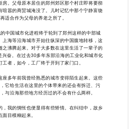
新房。父母原本居住的郑州郊区那个村庄即将要彻
有喧嚣的商贸城淹没了。儿时记忆中那个宁静富饶
不再适合作为父母的养老之所了。
式的中国城市化进程终于轮到了郑州这样的中部城
、上海等沿海城市开始往纵深的中国腹地转移，这
随之沸腾起来。对于大多数在这里生活了一辈子的
是兴奋。在过去30多年东部沿海的工业化和城市化
打工者，如今，工厂终于开到了家门口。
这座多年前我曾经熟悉的城市变得陌生起来。这些
后，它给生活在这里的个体带来的还会有拆迁、污
配，与沿海那些地方经历过的不会有什么两样。
的，我的惆怅也便显得有些矫情。在纠结中，故乡
点面目模糊起来。