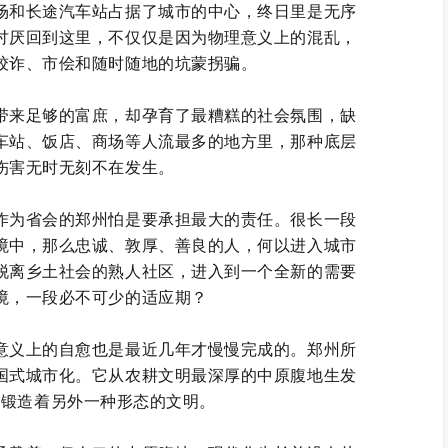
场和长途汽车站占据了城市的中心，终日里是无序
讨厌回到这里，不仅仅是因为物理意义上的混乱，
狡诈、市侩和随时随地的坑蒙拐骗。
带来足够的富庶，却孕育了最糟糕的社会氛围，缺
车站、饭店、商场等人流最多的地方里，那种底层
伤害无时无刻不在发生。
作为省会的郑州怕是要承担最大的责任。很长一段
境中，那么忠诚、敦厚、善良的人，何以进入城市
脱离乡土社会的熟人社区，进入到一个全新的需要
境，一段必不可少的适应期？
意义上的自愈也是最近几年才慢慢完成的。郑州所
国式城市化。它从农耕文明最深厚的中原腹地生发
，锻造着另外一种形态的文明。