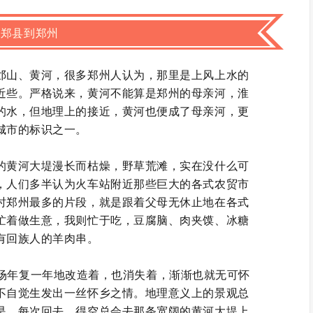
从郑县到郑州
邙山、黄河，很多郑州人认为，那里是上风上水的
近些。严格说来，黄河不能算是郑州的母亲河，淮
的水，但地理上的接近，黄河也便成了母亲河，更
城市的标识之一。
的黄河大堤漫长而枯燥，野草荒滩，实在没什么可
，人们多半认为火车站附近那些巨大的各式农贸市
时郑州最多的片段，就是跟着父母无休止地在各式
忙着做生意，我则忙于吃，豆腐脑、肉夹馍、冰糖
有回族人的羊肉串。
市场年复一年地改造着，也消失着，渐渐也就无可怀
不自觉生发出一丝怀乡之情。地理意义上的景观总
是，每次回去，得空总会去那条宽阔的黄河大堤上